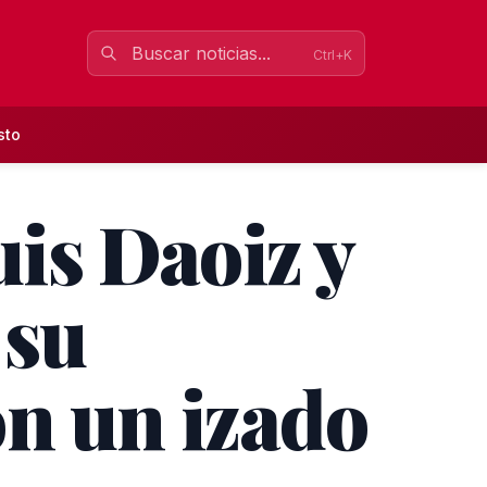
Ctrl+K
sto
uis Daoiz y
 su
n un izado