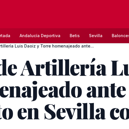
rtada
Andalucía Deportiva
Betis
Sevilla
Balonce
rtillería Luis Daoiz y Torre homenajeado ante...
de Artillería L
najeado ante
en Sevilla co