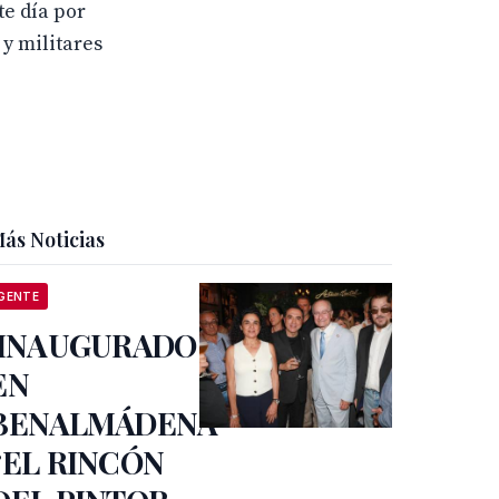
te día por
y militares
ás Noticias
GENTE
INAUGURADO
EN
BENALMÁDENA
“EL RINCÓN