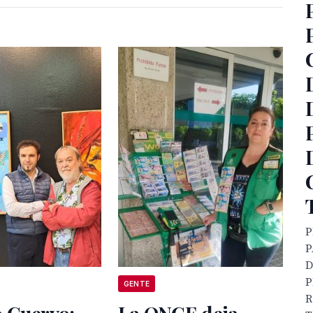
P
P
D
P
GENTE
R