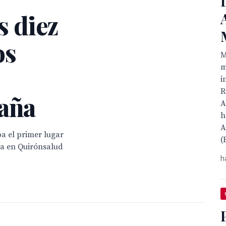
s diez
os
M
m
i
R
paña
A
h
A
a el primer lugar
(
ja en Quirónsalud
h