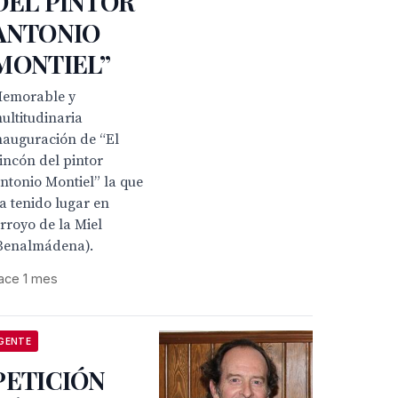
DEL PINTOR
ANTONIO
MONTIEL”
emorable y
ultitudinaria
nauguración de “El
incón del pintor
ntonio Montiel” la que
a tenido lugar en
rroyo de la Miel
Benalmádena).
ace 1 mes
GENTE
PETICIÓN