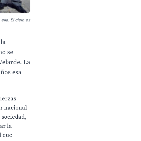
lla. El cielo es
 la
no se
Velarde. La
años esa
Fuerzas
er nacional
 sociedad,
ar la
l que