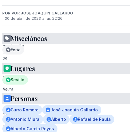
POR POR JOSÉ JOAQUÍN GALLARDO
30 de abril de 2023 a las 22:26
Misceláneas
Una
celebración
Feria
en
un
evento
Lugares
público,
con
Sevilla
una
figura
en
Personas
traje
y
Curro Romero
José Joaquín Gallardo
sombrero
Antonio Miura
Alberto
Rafael de Paula
de
copa,
Alberto García Reyes