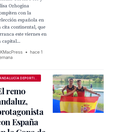
lisa Ozhogina
ompiten con la
elección española en
a cita continental, que
rranca este viernes en
a capital...
KMacPress
•
hace 1
emana
ANDALUCÍA DEPORTIVA
El remo
andaluz,
protagonista
con España