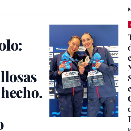
M
olo:
llosas
 hecho.
o
M