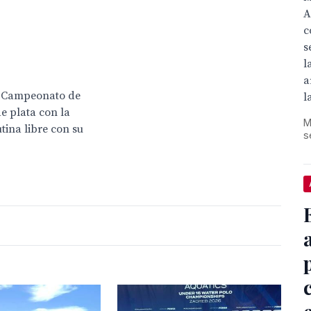
A
c
s
l
a
el Campeonato de
l
e plata con la
M
tina libre con su
s