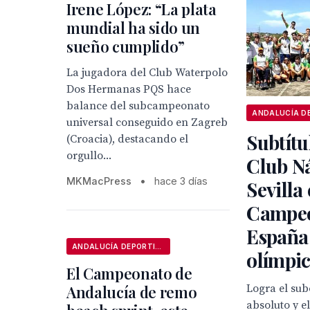
Irene López: “La plata
mundial ha sido un
sueño cumplido”
La jugadora del Club Waterpolo
Dos Hermanas PQS hace
balance del subcampeonato
universal conseguido en Zagreb
Subtítu
(Croacia), destacando el
orgullo...
Club N
MKMacPress
•
hace 3 días
Sevilla 
Campeo
España 
ANDALUCÍA DEPORTIVA
olímpi
El Campeonato de
Andalucía de remo
Logra el su
absoluto y el