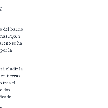
W.
o del barrio
nas PQS. Y
areno se ha
 por la
rá eludir la
 en tierras
 tras el
lo dos
ficado.