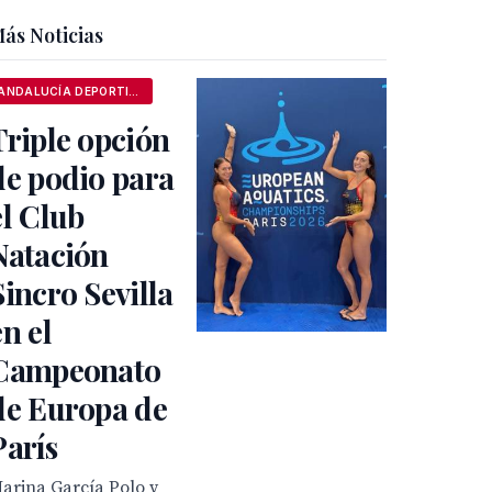
ás Noticias
ANDALUCÍA DEPORTIVA
Triple opción
de podio para
el Club
Natación
Sincro Sevilla
en el
Campeonato
de Europa de
París
arina García Polo y