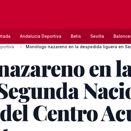
rtada
Andalucía Deportiva
Betis
Sevilla
Balonce
portiva
azareno en l
 Segunda Naci
del Centro Ac