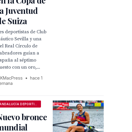
en la Copa de
la Juventud
de Suiza
es deportistas de Club
áutico Sevilla y una
el Real Círculo de
abradores guían a
spaña al séptimo
uesto con un oro,...
KMacPress
•
hace 1
emana
ANDALUCÍA DEPORTIVA
Nuevo bronce
mundial