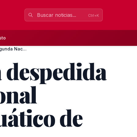
Ctrl+K
sto
Monólogo nazareno en la despedida liguera en Segunda Naciona...
a despedida
onal
uático de