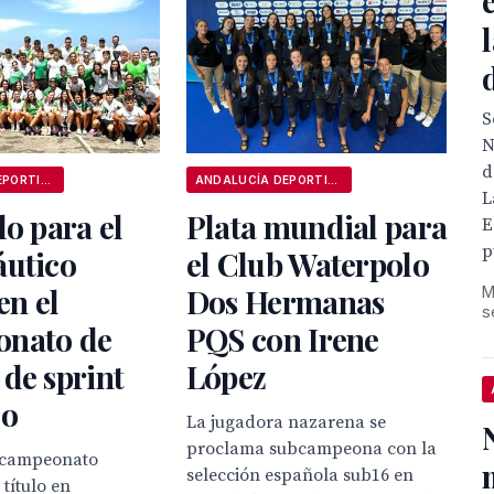
S
N
d
ANDALUCÍA DEPORTIVA
ANDALUCÍA DEPORTIVA
L
lo para el
Plata mundial para
E
p
áutico
el Club Waterpolo
en el
Dos Hermanas
M
s
nato de
PQS con Irene
de sprint
López
co
La jugadora nazarena se
proclama subcampeona con la
bcampeonato
selección española sub16 en
 título en