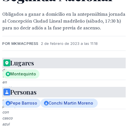
Obligados a ganar a domicilio en la antepenúltima jornada
al Concepción Ciudad Lineal madrileño (sábado, 17:30 h)
para no decir adiós a la fase previa de ascenso.
POR MKMACPRESS
2 de febrero de 2023 a las 11:18
Lugares
Jugador
de
Montequinto
waterpolo
en
acción
Personas
en
una
Pepe Barroso
Conchi Martin Moreno
piscina,
con
casco
azul