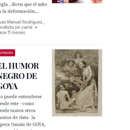
egla , dicen que el mito
s la deformación...
uan Manuel Rodríguez ,
evillista sin carné
•
ace 11 meses
OPINIÓN
EL HUMOR
NEGRO DE
GOYA
o puede entenderse
esde este –como
esde tantos otros
untos de vista- la
pera Omnia de GOYA,