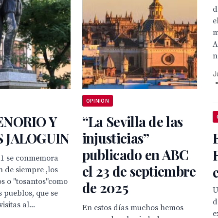
d
e
m
A
n
J
OPINIÓN
ENORIO Y
“La Sevilla de las
 JALOGUIN
injusticias”
publicado en ABC
 1 se conmemora
el 23 de septiembre
e
n de siempre ,los
tos o "tosantos"como
de 2025
U
s pueblos, que se
d
isitas al...
En estos días muchos hemos
e