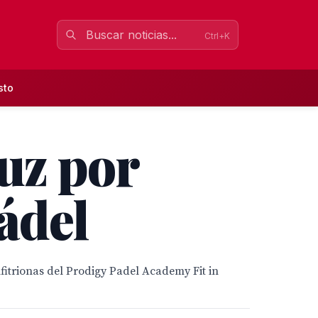
Ctrl+K
sto
luz por
ádel
fitrionas del Prodigy Padel Academy Fit in