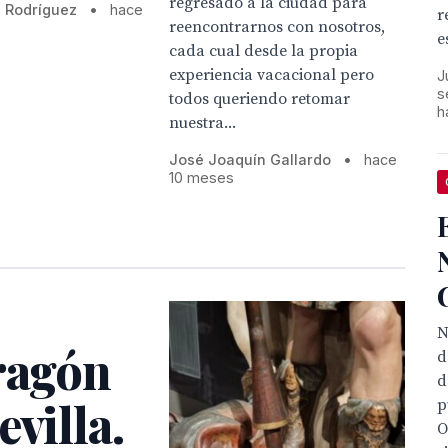
regresado a la ciudad para
 Rodríguez
•
hace
r
reencontrarnos con nosotros,
e
cada cual desde la propia
experiencia vacacional pero
J
s
todos queriendo retomar
h
nuestra...
José Joaquín Gallardo
•
hace
10 meses
N
Dragón
d
d
villa.
p
O