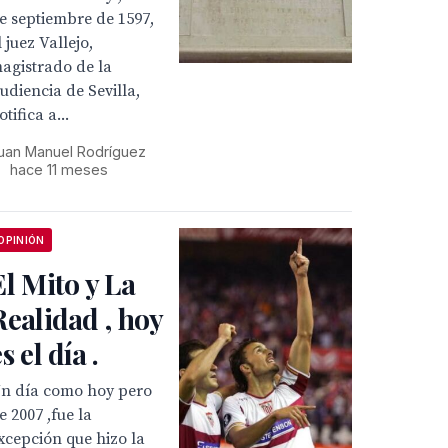
e septiembre de 1597,
l juez Vallejo,
agistrado de la
udiencia de Sevilla,
otifica a...
uan Manuel Rodríguez
•
hace 11 meses
OPINIÓN
El Mito y La
Realidad , hoy
s el día .
n día como hoy pero
e 2007 ,fue la
xcepción que hizo la