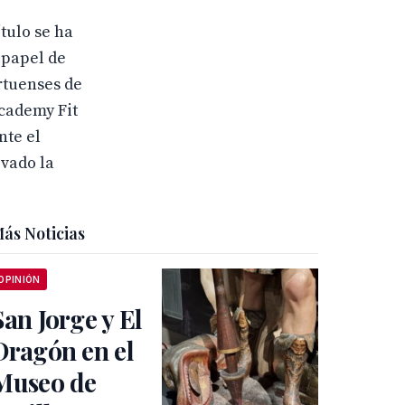
tulo se ha
 papel de
rtuenses de
Academy Fit
nte el
vado la
ás Noticias
OPINIÓN
San Jorge y El
Dragón en el
Museo de