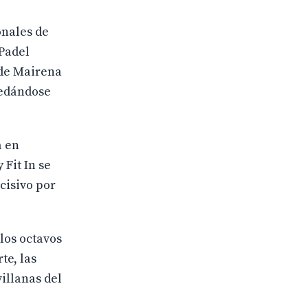
onales de
 Padel
 de Mairena
uedándose
a en
Fit In se
cisivo por
los octavos
te, las
illanas del