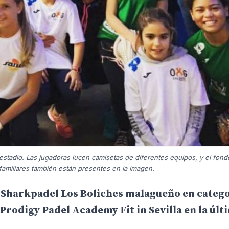
stadio. Las jugadoras lucen camisetas de diferentes equipos, y el fond
familiares también están presentes en la imagen.
r Sharkpadel Los Boliches
malagueño
en categ
 Prodigy Padel Academy Fit in Sevilla en la últ