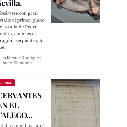
Sevilla.
bsérvese con gran
etalle el primer plano
e la talla de Pedro
oldán, como es el
ragón , serpiente o lo
ue...
uan Manuel Rodríguez
•
hace 10 meses
OPINIÓN
CERVANTES
EN EL
TALEGO...
al dia como hoy , un 6