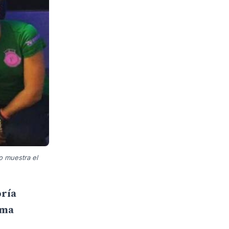
o muestra el
oría
ima