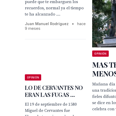
puede que te embarguen los
recuerdos, normal ya el tiempo
te ha alcanzado ....
Juan Manuel Rodríguez
•
hace
9 meses
OPINIÓN
MAS T
MENOS
OPINIÓN
Mañana día
LO DE CERVANTES NO
una tradicio
ERAN LAS FUGAS ....
fieles difun
se dice en lo
El 19 de septiembre de 1580
celebra con v
Miguel de Cervantes fue