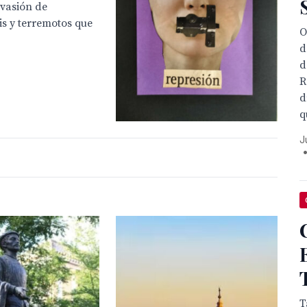
nvasión de
is y terremotos que
O
d
d
R
d
q
J
T