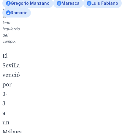
Gregorio Manzano
Maresca
Luis Fabiano
apuntando
hacia
Romaric
el
lado
izquierdo
del
campo.
El
Sevilla
venció
por
0-
3
a
un
Málaga