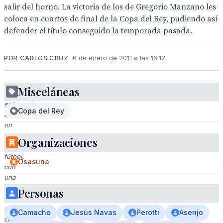
salir del horno. La victoria de los de Gregorio Manzano les
coloca en cuartos de final de la Copa del Rey, pudiendo así
defender el título conseguido la temporada pasada.
POR CARLOS CRUZ
6 de enero de 2011 a las 16:12
Misceláneas
Un
entrenador
Copa del Rey
en
un
campo
Organizaciones
de
fútbol,
Osasuna
con
una
camisa
Personas
blanca
y
Camacho
Jesús Navas
Perotti
Asenjo
corbata,