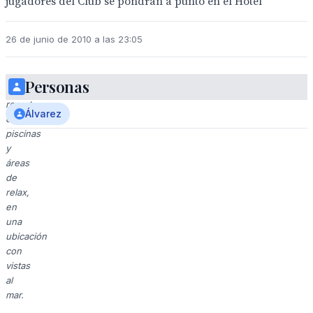
jugadores del Club se pondrán a punto en el Hotel
26 de junio de 2010 a las 23:05
Personas
Un
resort
Álvarez
con
piscinas
y
áreas
de
relax,
en
una
ubicación
con
vistas
al
mar.