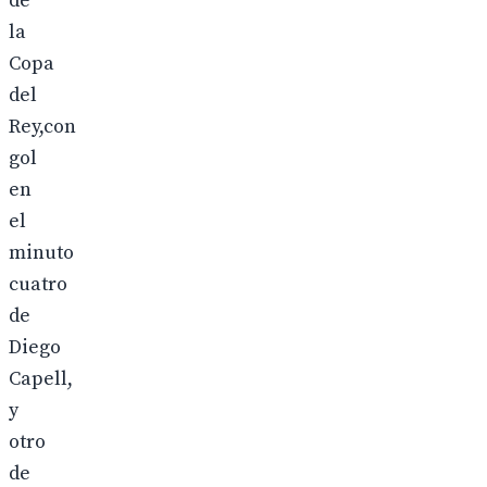
de
la
Copa
del
Rey,con
gol
en
el
minuto
cuatro
de
Diego
Capell,
y
otro
de