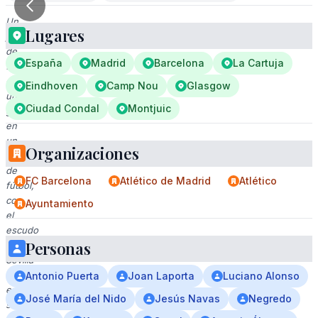
Un
Lugares
jugador
de
España
Madrid
Barcelona
La Cartuja
fútbol
celebrando
Eindhoven
Camp Nou
Glasgow
un
Ciudad Condal
Montjuic
gol
en
un
Organizaciones
partido
de
FC Barcelona
Atlético de Madrid
Atlético
fútbol,
con
Ayuntamiento
el
escudo
Personas
del
Sevilla
FC
Antonio Puerta
Joan Laporta
Luciano Alonso
en
José María del Nido
Jesús Navas
Negredo
su