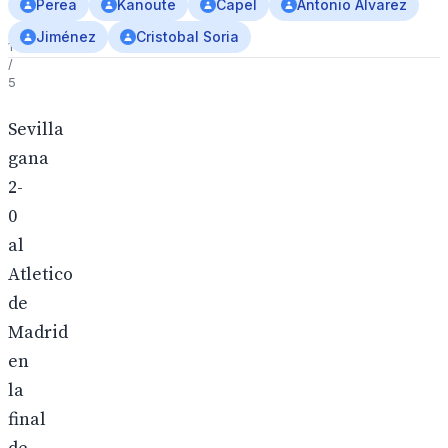
camiseta.
Perea
Kanoute
Capel
Antonio Álvarez
Jiménez
Cristobal Soria
1
/
5
Sevilla
gana
2-
0
al
Atletico
de
Madrid
en
la
final