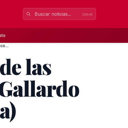
Ctrl+K
sto
co...
de las
 Gallardo
a)