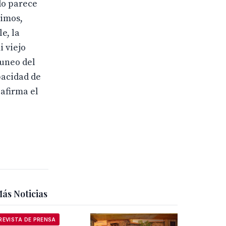
do parece
vimos,
e, la
i viejo
runeo del
pacidad de
 afirma el
ás Noticias
REVISTA DE PRENSA