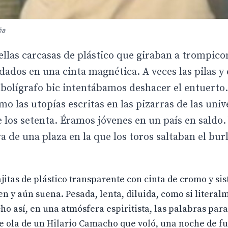
ña
llas carcasas de plástico que giraban a trompico
dados en una cinta magnética. A veces las pilas y 
bolígrafo bic intentábamos deshacer el entuerto.
o las utopías escritas en las pizarras de las univ
e los setenta. Éramos jóvenes en un país en saldo.
a de una plaza en la que los toros saltaban el bur
jitas de plástico transparente con cinta de cromo y si
en y aún suena. Pesada, lenta, diluida, como si literal
o así, en una atmósfera espiritista, las palabras para 
e ola de un Hilario Camacho que voló, una noche de f