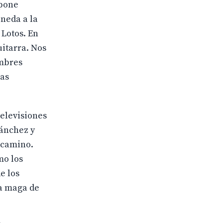
opone
oneda a la
 Lotos. En
itarra. Nos
ombres
las
televisiones
Sánchez y
l camino.
mo los
e los
la maga de