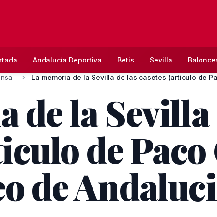
rtada
Andalucía Deportiva
Betis
Sevilla
Balonce
ensa
La memoria de la Sevilla de las casetes (articulo de Pa
de la Sevilla 
ticulo de Paco
eo de Andaluci