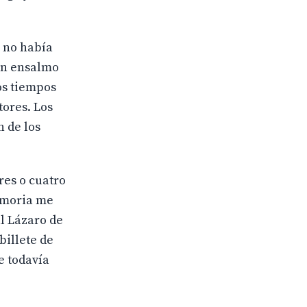
e no había
 un ensalmo
os tiempos
tores. Los
n de los
res o cuatro
memoria me
l Lázaro de
billete de
e todavía