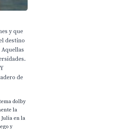
nes y que
el destino
 Aquellas
ersidades.
 Y
ladero de
stema dolby
mente la
Julia en la
uego y