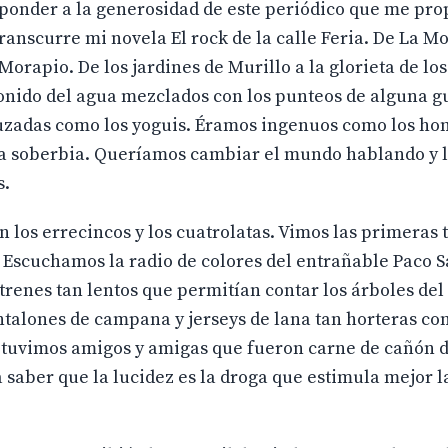
sponder a la generosidad de este periódico que me pr
ranscurre mi novela El rock de la calle Feria. De La M
orapio. De los jardines de Murillo a la glorieta de los
onido del agua mezclados con los punteos de alguna gu
ruzadas como los yoguis. Éramos ingenuos como los h
 la soberbia. Queríamos cambiar el mundo hablando y 
s.
 los errecincos y los cuatrolatas. Vimos las primeras 
? Escuchamos la radio de colores del entrañable Paco 
trenes tan lentos que permitían contar los árboles de
talones de campana y jerseys de lana tan horteras co
Y tuvimos amigos y amigas que fueron carne de cañón d
a saber que la lucidez es la droga que estimula mejor 