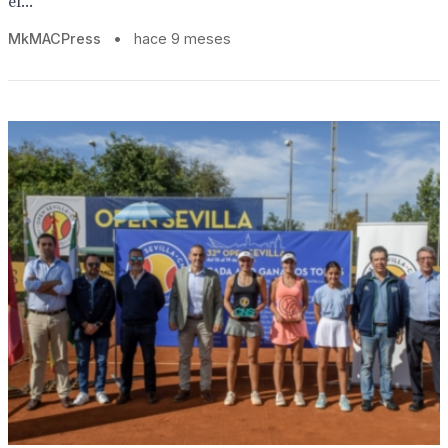
el...
MkMACPress
•
hace 9 meses