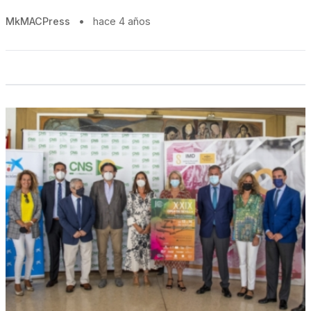
MkMACPress
•
hace 4 años