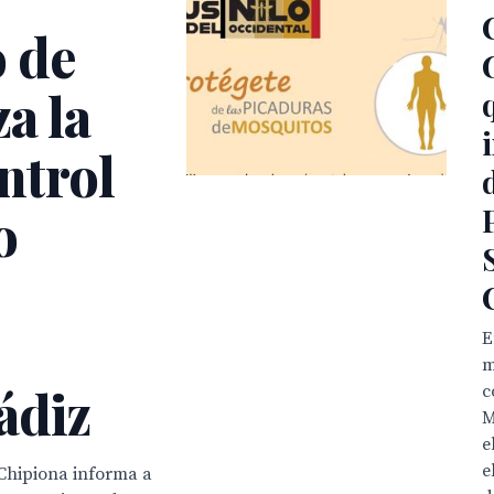
 de
a la
ontrol
o
E
m
ádiz
c
M
e
e
Chipiona informa a