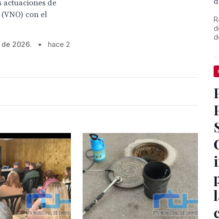
d
s actuaciones de
l (VNO) con el
R
d
d
o de 2026.
•
hace 2