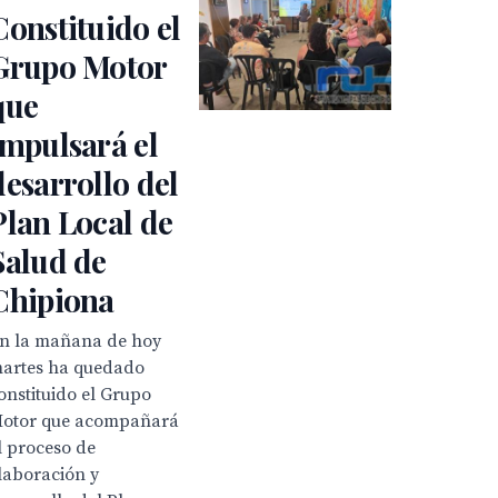
Constituido el
Grupo Motor
que
impulsará el
desarrollo del
Plan Local de
Salud de
Chipiona
n la mañana de hoy
artes ha quedado
onstituido el Grupo
otor que acompañará
l proceso de
laboración y