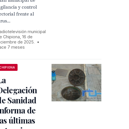
lan municipal de
igilancia y control
ectorial frente al
irus...
adiotelevisión municipal
e Chipiona, 16 de
iciembre de 2025.
•
ace 7 meses
CHIPIONA
La
Delegación
de Sanidad
informa de
las últimas