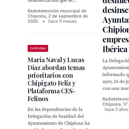
desinsectación que se...
desinse
Radiotelevisión municipal de
Chipiona, 2 de septiembre de
Ayunta
2025.
•
hace 11 meses
Chipion
empres
Ibérica
CHIPIONA
María Naval y Lucas
La Delegaci
Díaz abordan temas
Ayuntamient
prioritarios con
informado qu
Chipigato Feliz y
ayer, 16 de j
con una nuev
Plataforma CES-
Felinos
Radiotelevis
Chipiona, 17 
En las dependencias de la
hace 2 años
Delegación de Sanidad del
Ayuntamiento de Chipiona ha