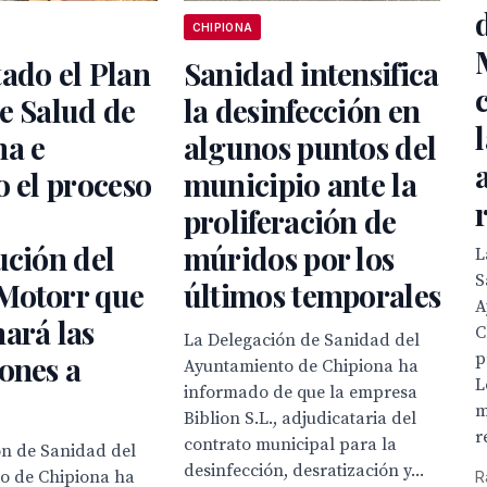
CHIPIONA
ado el Plan
Sanidad intensifica
e Salud de
la desinfección en
na e
algunos puntos del
o el proceso
municipio ante la
proliferación de
ución del
múridos por los
L
S
Motorr que
últimos temporales
A
ará las
C
La Delegación de Sanidad del
p
ones a
Ayuntamiento de Chipiona ha
L
informado de que la empresa
m
Biblion S.L., adjudicataria del
r
contrato municipal para la
ón de Sanidad del
desinfección, desratización y...
o de Chipiona ha
R