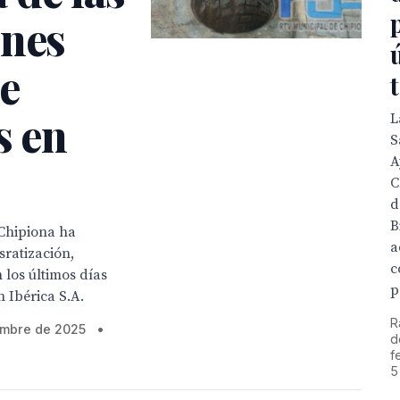
ones
de
s en
L
S
A
C
d
B
Chipiona ha
a
sratización,
c
 los últimos días
p
n Ibérica S.A.
R
iembre de 2025
•
d
f
5