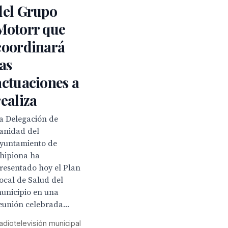
del Grupo
Motorr que
coordinará
las
actuaciones a
realiza
a Delegación de
anidad del
yuntamiento de
hipiona ha
resentado hoy el Plan
ocal de Salud del
unicipio en una
eunión celebrada...
adiotelevisión municipal