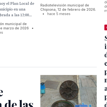
d
oy el Plan Local de
Radiotelevisión municipal de
d
unicipio en una
Chipiona, 12 de febrero de 2026.
m
•
hace 5 meses
rada a las 12:00...
ión municipal de
de marzo de 2026
•
es
e
 de las