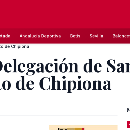
rtada
Andalucía Deportiva
Betis
Sevilla
Balonce
to de Chipiona
Delegación de Sa
o de Chipiona
M