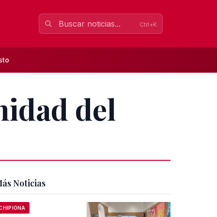
Ctrl+K
sto
nidad del
ás Noticias
CHIPIONA