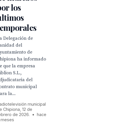
por los
últimos
temporales
a Delegación de
anidad del
yuntamiento de
hipiona ha informado
e que la empresa
iblion S.L.,
djudicataria del
ontrato municipal
ara la...
adiotelevisión municipal
e Chipiona, 12 de
ebrero de 2026.
•
hace
 meses