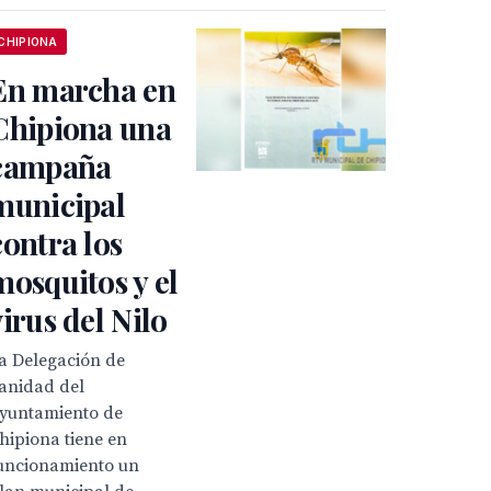
CHIPIONA
En marcha en
Chipiona una
campaña
municipal
contra los
mosquitos y el
virus del Nilo
a Delegación de
anidad del
yuntamiento de
hipiona tiene en
uncionamiento un