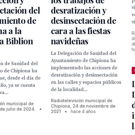
p
v
ctación del
desratización y
v
miento de
desinsectación de
v
a a la
cara a las fiestas
R
a Biblion
navideñas
d
d
h
La Delegación de Sanidad del
Ayuntamiento de Chipiona ha
ón de Sanidad del
implementado las acciones de
o de Chipiona ha
desratización y desinsectación
e, desde el día de
en las calles y espacios públicos
ulio, ya se cuenta
de la localidad...
a...
Radiotelevisión municipal de
ión municipal de
Chipiona, 24 de noviembre de
de julio de 2024.
•
2021
•
hace 4 años