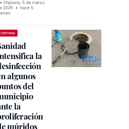
e Chipiona, 5 de marzo
e 2026
•
hace 5
eses
CHIPIONA
Sanidad
intensifica la
desinfección
en algunos
puntos del
municipio
ante la
proliferación
de múridos