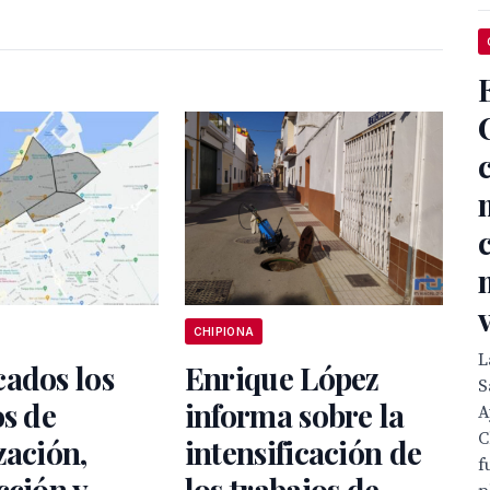
CHIPIONA
L
ados los
Enrique López
S
os de
informa sobre la
A
C
zación,
intensificación de
f
cción y
los trabajos de