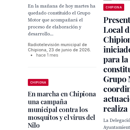
En la mañana de hoy martes ha
CHIPIONA
quedado constituido el Grupo
Present
Motor que acompañará el
proceso de elaboración y
Local d
desarrollo...
Chipio
Radiotelevisión municipal de
iniciad
Chipiona, 23 de junio de 2026.
•
hace 1 mes
para la
constit
Grupo 
CHIPIONA
coordin
En marcha en Chipiona
actuaci
una campaña
realiza
municipal contra los
mosquitos y el virus del
La Delegaci
Nilo
Ayuntamient