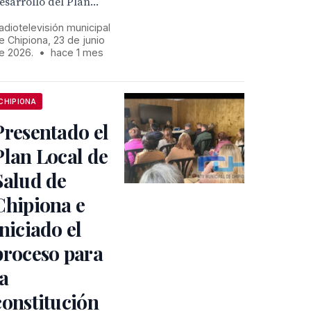
esarrollo del Plan...
adiotelevisión municipal
e Chipiona, 23 de junio
e 2026.
•
hace 1 mes
CHIPIONA
Presentado el
Plan Local de
Salud de
Chipiona e
iniciado el
proceso para
la
constitución