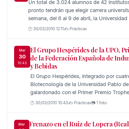
Un total de 3.024 alumnos de 42 institutos
Y obviamente en SEVILLAPRESS y FARO
pronto tendrán que elegir carrera universita
Blog más interesantes y especializados F
semana, del 6 al 9 de abril, la Universidad
Jornadas de Puertas Abiertas de la UPO q
🕐 30/03/2010 12:11
✍️ Prácticas
El Grupo Hespérides de la UPO, P
Mar
30
de la Federación Española de Indu
10:43
y Bebidas
El Grupo Hespérides, integrado por cuatr
Biotecnología de la Universidad Pablo de 
galardonado con el Primer Premio Trophe
Federación Española de Industrias de Al
🕐 30/03/2010 10:43
✍️ Prácticas
📷 1 foto
(FIAB), por su bebida de naranja de baja
Frenazo en el Ruiz de Lopera (Real 
Mar