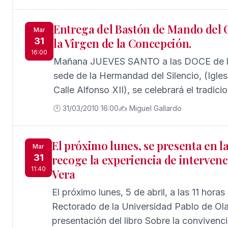
hasta las puertas, de herman@s y fieles
como marca la gran tradición de esta p
Entrega del Bastón de Mando del 
Sacramental Los Gitanos. Cada vez vien
Mar
31
la Virgen de la Concepción.
quieren vivir, en pleno recogimiento el Pi
16:00
Rector del Santuario, el Salesiano Don An
Mañana JUEVES SANTO a las DOCE de la 
Santos, acompañado de dos sacerdotes má
sede de la Hermandad del Silencio, (Igle
leyendo cada una las XIV Estaciones que representan los momentos
Calle Alfonso XII), se celebrará el tradici
de la Pasión de Cristo. Una Cruz, negra d
decano del Colegio de Abogados de Sevil
🕐 31/03/2010 16:00
✍️ Miguel Gallardo
penitentes, portada por un hermano y esc
Rodríguez, entregará el bastón de mando 
hermanos portando un cirio encendido, es
Hermano Mayor de la Hermandad del Sile
El próximo lunes, se presenta en l
cada estación que, marcan las cruces y números romanos repartidos
Cordero, para que un año más ese símbol
Mar
31
recoge la experiencia de interven
por las columnas de la nave central del Sa
acompañe en su paso a María Santísima d
11:40
Vera
estación de penitencia, en la madrugada d
El próximo lunes, 5 de abril, a las 11 horas
Rectorado de la Universidad Pablo de Olav
presentación del libro Sobre la convivencia