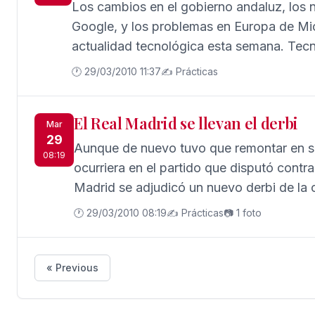
Los cambios en el gobierno andaluz, los
Google, y los problemas en Europa de Mic
actualidad tecnológica esta semana. Tecn
semanal que emite Cibersur TV, se hace e
🕐 29/03/2010 11:37
✍️ Prácticas
Andalucía de la nueva consejería de Econ
que se espera refuerce la apuesta de la re
El Real Madrid se llevan el derbi
parte, informa sobre Google TV, el nuevo
Mar
29
norteamericano, Intel y Sony para el desar
Aunque de nuevo tuvo que remontar en s
08:19
habilitados para Internet basados en el s
ocurriera en el partido que disputó contra 
así como los resultados de la decisión de
Madrid se adjudicó un nuevo derbi de la 
imponer a Microsoft la opción de elegir 
Pellegrini llegaban a la cita tras golear al 
🕐 29/03/2010 08:19
✍️ Prácticas
📷 1 foto
operativo.
para nada el partido comenzó de la mism
Coliseum Alfonso Pérez. Fueron los rojib
primero con un tanto de José Antonio Re
« Previous
pudo igualar antes del descanso, fue en 
decidió el encuentro.