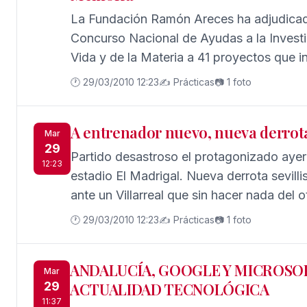
La Fundación Ramón Areces ha adjudicad
Concurso Nacional de Ayudas a la Investi
Vida y de la Materia a 41 proyectos que i
enfermedades raras y emergentes, epigen
🕐 29/03/2010 12:23
✍️ Prácticas
📷 1 foto
biocompatibles, biotecnología de la alime
acuicultura y producción de hidrógeno p
A entrenador nuevo, nueva derrota (
biológicos.
Mar
29
Partido desastroso el protagonizado ayer 
12:23
estadio El Madrigal. Nueva derrota sevillis
ante un Villarreal que sin hacer nada del
de los rojiblancos en un encuentro para ol
🕐 29/03/2010 12:23
✍️ Prácticas
📷 1 foto
ANDALUCÍA, GOOGLE Y MICROSO
Mar
29
ACTUALIDAD TECNOLÓGICA
11:37