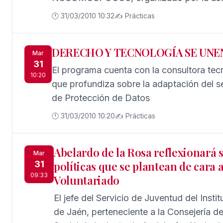
con el patrocinio de la Universidad Pabl
🕐 31/03/2010 10:32
✍️ Prácticas
Española y la colaboración del Vicerrect
Deporte y del Vicerrectorado de Particip
DERECHO Y TECNOLOGÍA SE UNEN 
Mar
31
El programa cuenta con la consultora te
10:20
que profundiza sobre la adaptación del s
de Protección de Datos
🕐 31/03/2010 10:20
✍️ Prácticas
Abelardo de la Rosa reflexionará s
Mar
31
políticas que se plantean de cara 
09:33
Voluntariado
El jefe del Servicio de Juventud del Inst
de Jaén, perteneciente a la Consejería de