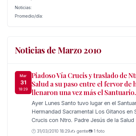
Noticias:
Promedio/día:
Noticias de Marzo 2010
Piadoso Vía Crucis y traslado de Nt
Mar
31
Salud a su paso entre el fervor de
18:29
llenaron una vez más el Santuario.
Ayer Lunes Santo tuvo lugar en el Santua
Hermandad Sacramental Los Gitanos en Se
Crucis con Ntro. Padre Jesús de la Salud 
paso de salida. Con un Santuario, una vez
🕐 31/03/2010 18:29
✍️ gente
📷 1 foto