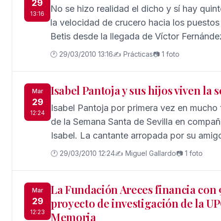
29
No se hizo realidad el dicho y sí hay qui
13:16
la velocidad de crucero hacia los puesto
Betis desde la llegada de Víctor Fernánde
los verdiblancos en un mal partido en el q
🕐 29/03/2010 13:16
✍️ Prácticas
📷 1 foto
un Girona con algo de suerte.
Isabel Pantoja y sus hijos viven la
Mar
29
Isabel Pantoja por primera vez en mucho 
12:24
de la Semana Santa de Sevilla en compañí
Isabel. La cantante arropada por su amigo
encontraba Raquel Bollo con sus hijos, 
🕐 29/03/2010 12:24
✍️ Miguel Gallardo
📷 1 foto
disfrutó de un balcón en La Campana, el c
paso de todas las cofradías.
La Fundación Areces financia con 
Mar
29
proyecto de investigación de la U
12:23
Memoria