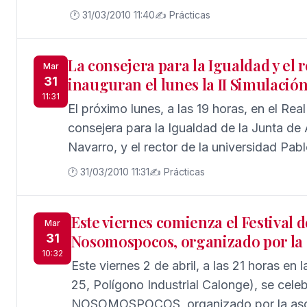
construcción de espacios solidarios. La 
🕐 31/03/2010 11:40
✍️ Prácticas
2008, coordinado por Pilar Cruz Zúñiga y
Editores. Esta publicación recoge la exper
La consejera para la Igualdad y el 
mejorar la inserción de las personas inmig
Mar
31
inauguran el lunes la II Simulació
Vera desde un modelo que combina la inv
11:31
intervención social.
El próximo lunes, a las 19 horas, en el Real
consejera para la Igualdad de la Junta de
Navarro, y el rector de la universidad Pab
II Simulación del Congreso Español (SICE 2
🕐 31/03/2010 11:31
✍️ Prácticas
grupo de estudiantes universitarios.
Este viernes comienza el Festival 
Mar
31
Nosomospocos, organizado por l
10:32
Este viernes 2 de abril, a las 21 horas en 
25, Polígono Industrial Calonge), se celebr
NOSOMOSPOCOS, organizado por la asoc